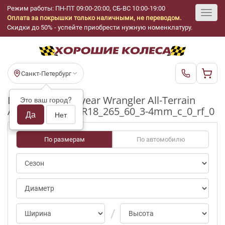
Режим работы: ПН-ПТ 09:00-20:00, СБ-ВС 10:00-19:00
Оплата за покрышки только наличными, не переводом.
Toggl
Скидки до 50% - успейте приобрести нужную номенклатуру.
navig
Санкт-Петербург
Шины бу Goodyear Wrangler All-Terrain
Это ваш город?
Adventure ap/0 R18_265_60_3-4mm_c_0_rf_0
Да
Нет
По размерам
По автомобилю