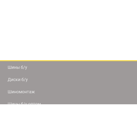
Шины б/у
Диски б/у
Шиномонтаж
Шины б/у оптом
Доставка и оплата
8(812) 320-66-50