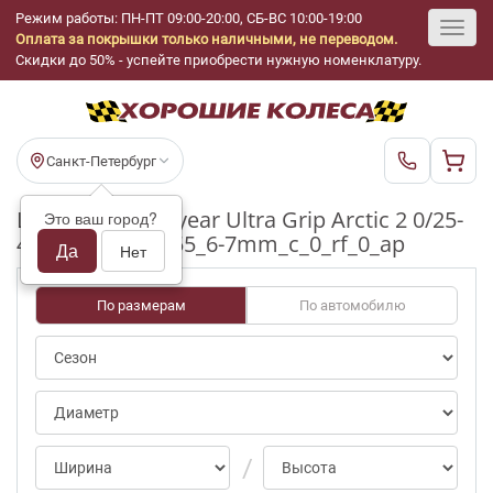
Режим работы: ПН-ПТ 09:00-20:00, СБ-ВС 10:00-19:00
Оплата за покрышки только наличными, не переводом.
Toggl
Скидки до 50% - успейте приобрести нужную номенклатуру.
navig
Санкт-Петербург
Шины бу Goodyear Ultra Grip Arctic 2 0/25-
Это ваш город?
49pct R16_205_55_6-7mm_c_0_rf_0_ap
Да
Нет
По размерам
По автомобилю