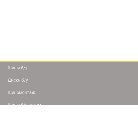
Шины б/у
Диски б/у
Шиномонтаж
Шины б/у оптом
Доставка и оплата
8(812) 320-66-50