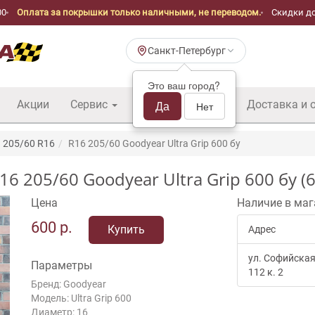
00
Оплата за покрышки только наличными, не переводом.
Скидки до
Санкт-Петербург
Это ваш город?
Акции
Сервис
Шины б/у оптом
Да
Доставка и 
Нет
205/60 R16
R16 205/60 Goodyear Ultra Grip 600 бу
205/60 Goodyear Ultra Grip 600 бу (6
Цена
Наличие в маг
600
р.
Купить
Адрес
ул. Софийская
Параметры
112 к. 2
Бренд: Goodyear
Модель: Ultra Grip 600
Диаметр: 16