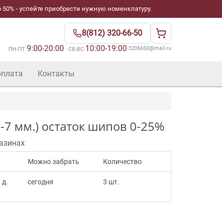
 50% - успейте приобрести нужную номенклатуру.
8(812) 320-66-50
9:00-20:00
10:00-19:00
·
3206650@mail.ru
ПН-ПТ
· СБ-ВС
оплата
Контакты
-7 мм.) остаток шипов 0-25%
азинах
Можно забрать
Количество
 д.
сегодня
3 шт.