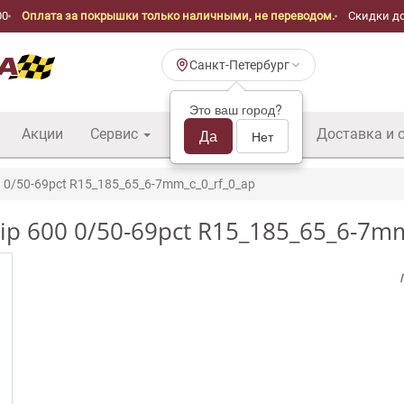
00
Оплата за покрышки только наличными, не переводом.
Скидки до
Санкт-Петербург
Это ваш город?
Акции
Сервис
Шины б/у оптом
Да
Доставка и 
Нет
0/50-69pct R15_185_65_6-7mm_c_0_rf_0_ap
ip 600 0/50-69pct R15_185_65_6-7mm