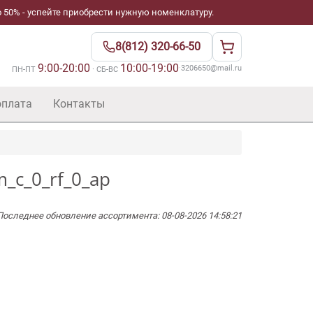
 50% - успейте приобрести нужную номенклатуру.
8(812) 320-66-50
9:00-20:00
10:00-19:00
·
3206650@mail.ru
ПН-ПТ
· СБ-ВС
оплата
Контакты
_c_0_rf_0_ap
Последнее обновление ассортимента: 08-08-2026 14:58:21