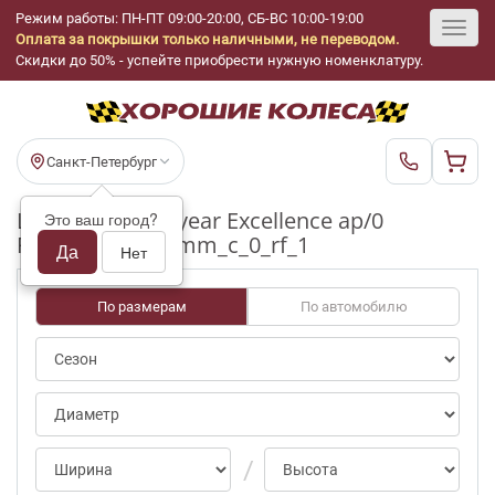
Режим работы: ПН-ПТ 09:00-20:00, СБ-ВС 10:00-19:00
Оплата за покрышки только наличными, не переводом.
Toggl
Скидки до 50% - успейте приобрести нужную номенклатуру.
navig
Санкт-Петербург
Шины бу Goodyear Excellence ap/0
Это ваш город?
R19_275_40_5-6mm_c_0_rf_1
Да
Нет
По размерам
По автомобилю