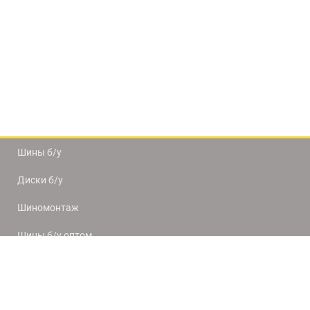
Шины б/у
Диски б/у
Шиномонтаж
Шины б/у оптом
Доставка и оплата
8(812) 320-66-50