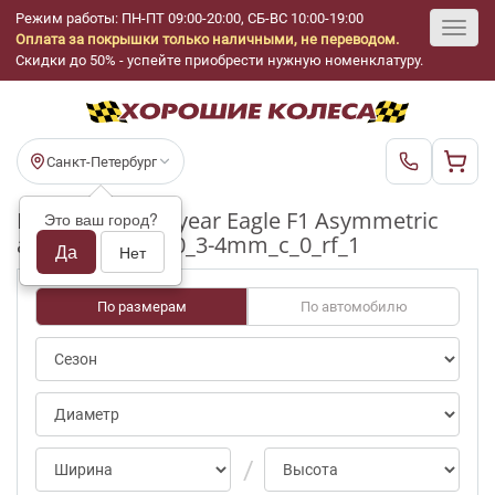
Режим работы: ПН-ПТ 09:00-20:00, СБ-ВС 10:00-19:00
Оплата за покрышки только наличными, не переводом.
Toggl
Скидки до 50% - успейте приобрести нужную номенклатуру.
navig
Санкт-Петербург
Шины бу Goodyear Eagle F1 Asymmetric
Это ваш город?
ap/0 R19_245_50_3-4mm_c_0_rf_1
Да
Нет
По размерам
По автомобилю