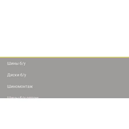
Шины б/у
Диски б/у
Шиномонтаж
Шины б/у оптом
Доставка и оплата
8(812) 320-66-50