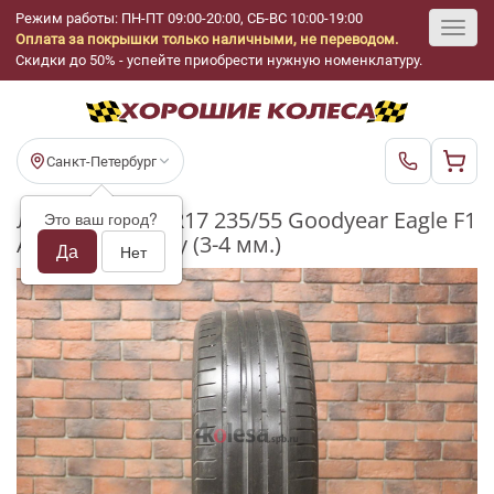
Режим работы: ПН-ПТ 09:00-20:00, СБ-ВС 10:00-19:00
Оплата за покрышки только наличными, не переводом.
Toggl
Скидки до 50% - успейте приобрести нужную номенклатуру.
navig
Санкт-Петербург
Летние шины R17 235/55 Goodyear Eagle F1
Это ваш город?
Asymmetric 2 бу (3-4 мм.)
Да
Нет