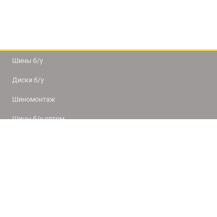
Шины б/у
Диски б/у
Шиномонтаж
Шины б/у оптом
Доставка и оплата
8(812) 320-66-50
9:00-20:00
ПН-ПТ
10:00-19:00
СБ-ВС