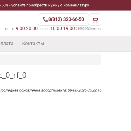
 50% - успейте приобрести нужную номенклатуру.
8(812) 320-66-50
9:00-20:00
10:00-19:00
·
3206650@mail.ru
ПН-ПТ
· СБ-ВС
оплата
Контакты
_0_rf_0
Последнее обновление ассортимента: 08-08-2026 05:22:16