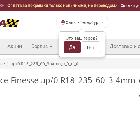
00
Оплата за покрышки только наличными, не переводом.
Скидки до
Санкт-Петербург
Это ваш город?
Акции
Сервис
Шины б/у оптом
Да
Доставка и 
Нет
sse
ap/0 R18_235_60_3-4mm_c_0_rf_0
e Finesse ap/0 R18_235_60_3-4mm_c