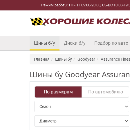
Режим работы: ПН-ПТ 09:00-20:00, СБ-ВС 10:00-19:
Шины б/у
Диски б/у
Подбор по авто
Главная
Шины бу
Goodyear
Assurance Fine
Шины бу Goodyear Assuranc
По размерам
По автомобилю