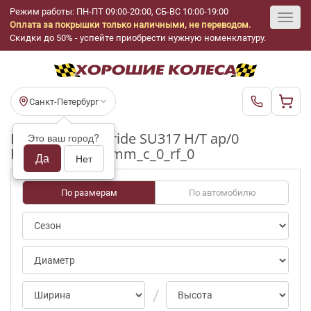
Режим работы: ПН-ПТ 09:00-20:00, СБ-ВС 10:00-19:00
Оплата за покрышки только наличными, не переводом.
Toggl
Скидки до 50% - успейте приобрести нужную номенклатуру.
navig
Санкт-Петербург
Шины бу Goodride SU317 H/T ap/0
Это ваш город?
R16_215_65_5-6mm_c_0_rf_0
Да
Нет
По размерам
По автомобилю