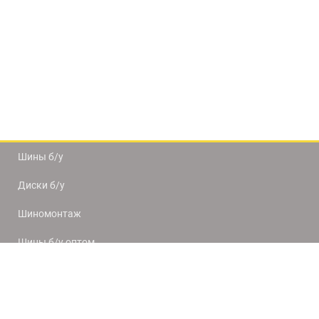
Шины б/у
Диски б/у
Шиномонтаж
Шины б/у оптом
Доставка и оплата
8(812) 320-66-50