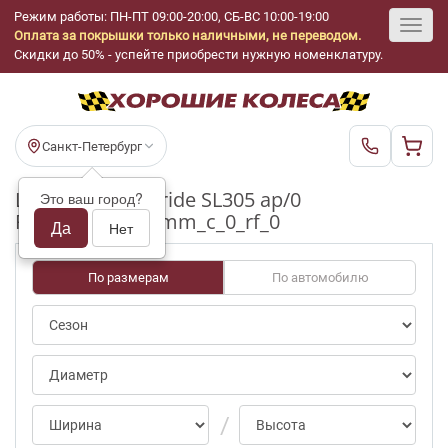
Режим работы: ПН-ПТ 09:00-20:00, СБ-ВС 10:00-19:00
Оплата за покрышки только наличными, не переводом.
Toggl
Скидки до 50% - успейте приобрести нужную номенклатуру.
navig
Санкт-Петербург
Шины бу Goodride SL305 ap/0
Это ваш город?
R13_155_80_5-6mm_c_0_rf_0
Да
Нет
По размерам
По автомобилю