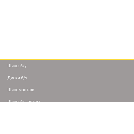
Шины б/у
Диски б/у
Шиномонтаж
Шины б/у оптом
Доставка и оплата
8(812) 320-66-50