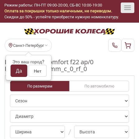
Режим работы: ПН-ПТ 09:00-20:00, СБ-ВС 10:00-19:00
Оплата за покрышки только наличными, не переводом.
Toggl
Скидки до 50% - успейте приобрести нужную номенклатуру.
navig
Санкт-Петербург
Шины бу Giti comfort f22 ap/0
Это ваш город?
R17_215_50_3-4mm_c_0_rf_0
Да
Нет
По размерам
По автомобилю