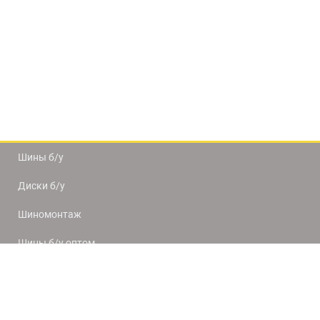
Шины б/у
Диски б/у
Шиномонтаж
Шины б/у оптом
Доставка и оплата
8(812) 320-66-50