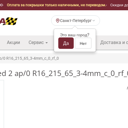
00
Оплата за покрышки только наличными, не переводом.
Скидки до
Санкт-Петербург
Это ваш город?
Акции
Сервис
Шины б/у оптом
Да
Доставка и 
Нет
p/0 R16_215_65_3-4mm_c_0_rf_0
ed 2 ap/0 R16_215_65_3-4mm_c_0_rf_