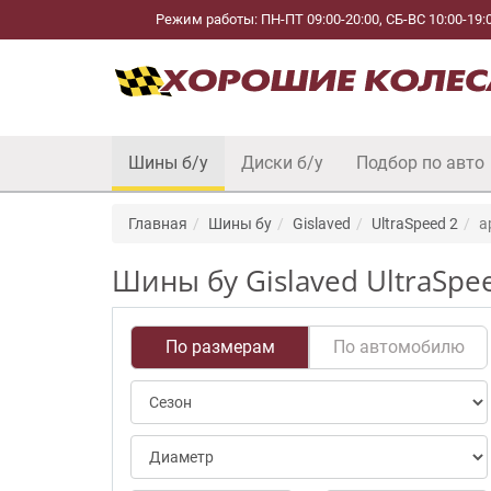
Режим работы: ПН-ПТ 09:00-20:00, СБ-ВС 10:00-19:
Шины б/у
Диски б/у
Подбор по авто
Главная
Шины бу
Gislaved
UltraSpeed 2
a
Шины бу Gislaved UltraSpe
По размерам
По автомобилю