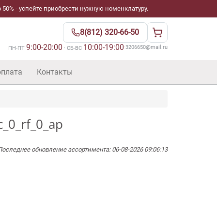
 50% - успейте приобрести нужную номенклатуру.
8(812) 320-66-50
9:00-20:00
10:00-19:00
·
3206650@mail.ru
ПН-ПТ
· СБ-ВС
оплата
Контакты
_0_rf_0_ap
Последнее обновление ассортимента: 06-08-2026 09:06:13