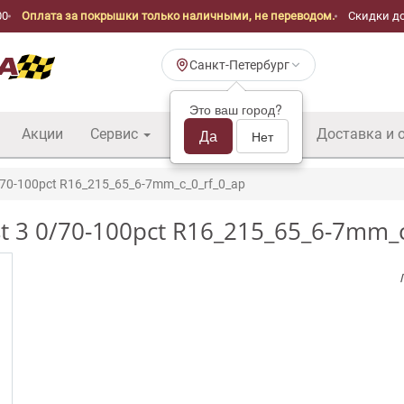
00
Оплата за покрышки только наличными, не переводом.
Скидки до
Санкт-Петербург
Это ваш город?
Акции
Сервис
Шины б/у оптом
Да
Доставка и 
Нет
70-100pct R16_215_65_6-7mm_c_0_rf_0_ap
t 3 0/70-100pct R16_215_65_6-7mm_c