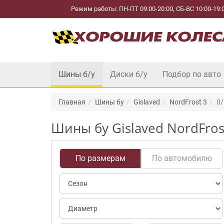
Режим работы: ПН-ПТ 09:00-20:00, СБ-ВС 10:00-19:
Шины б/у
Диски б/у
Подбор по авто
Главная
Шины бу
Gislaved
NordFrost 3
0/
Шины бу Gislaved NordFros
По размерам
По автомобилю