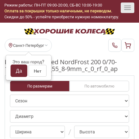
Режим работы: ПН-ПТ 09:00-20:00, СБ-ВС 10:00-19:00
Оплата за покрышки только наличными, не переводом.
Toggl
Скидки до 50% - успейте приобрести нужную номенклатуру.
navig
Санкт-Петербург
Шины бу Gislaved NordFrost 200 0/70-
Это ваш город?
100pct R15_195_55_8-9mm_c_0_rf_0_ap
Да
Нет
По размерам
По автомобилю