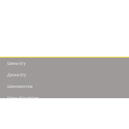
Шины б/у
Диски б/у
Шиномонтаж
Шины б/у оптом
Доставка и оплата
8(812) 320-66-50