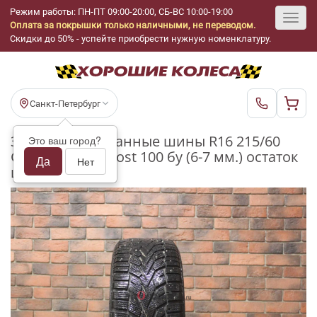
Режим работы: ПН-ПТ 09:00-20:00, СБ-ВС 10:00-19:00
Оплата за покрышки только наличными, не переводом.
Toggl
Скидки до 50% - успейте приобрести нужную номенклатуру.
navig
Санкт-Петербург
Зимние шипованные шины R16 215/60
Это ваш город?
Gislaved NordFrost 100 бу (6-7 мм.) остаток
Да
Нет
шипов 70-100%