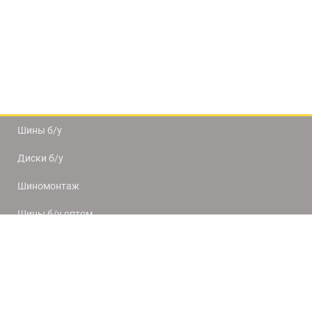
Шины б/у
Диски б/у
Шиномонтаж
Шины б/у оптом
Доставка и оплата
8(812) 320-66-50
9:00-20:00
ПН-ПТ