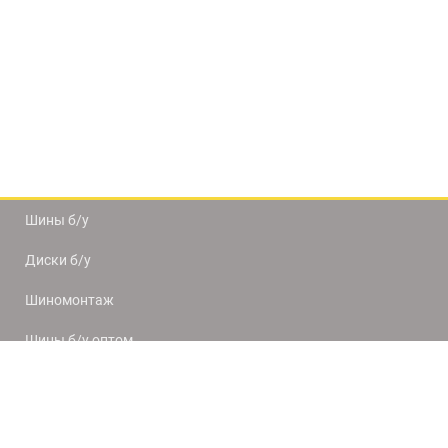
Шины б/у
Диски б/у
Шиномонтаж
Шины б/у оптом
Доставка и оплата
8(812) 320-66-50