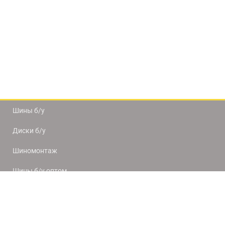
Шины б/у
Диски б/у
Шиномонтаж
Шины б/у оптом
Доставка и оплата
8(812) 320-66-50