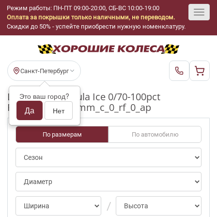
Режим работы: ПН-ПТ 09:00-20:00, СБ-ВС 10:00-19:00
Оплата за покрышки только наличными, не переводом.
Toggl
Скидки до 50% - успейте приобрести нужную номенклатуру.
navig
Санкт-Петербург
Шины бу Formula Ice 0/70-100pct
Это ваш город?
R16_215_60_6-7mm_c_0_rf_0_ap
Да
Нет
По размерам
По автомобилю