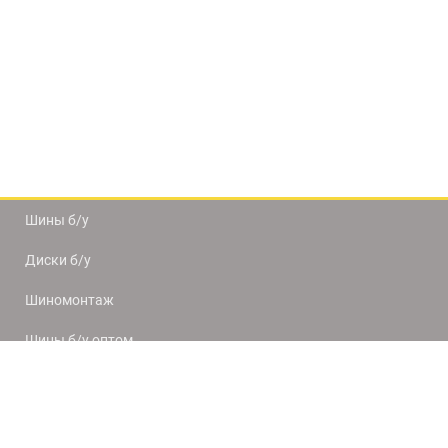
Шины б/у
Диски б/у
Шиномонтаж
Шины б/у оптом
Доставка и оплата
8(812) 320-66-50