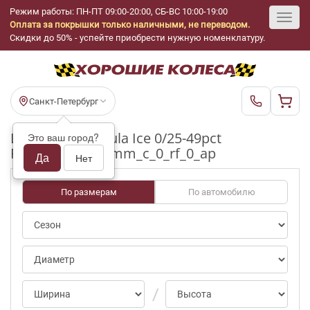
Режим работы: ПН-ПТ 09:00-20:00, СБ-ВС 10:00-19:00
Оплата за покрышки только наличными, не переводом.
Toggl
Скидки до 50% - успейте приобрести нужную номенклатуру.
navig
Санкт-Петербург
Шины бу Formula Ice 0/25-49pct
Это ваш город?
R15_195_65_6-7mm_c_0_rf_0_ap
Да
Нет
По размерам
По автомобилю