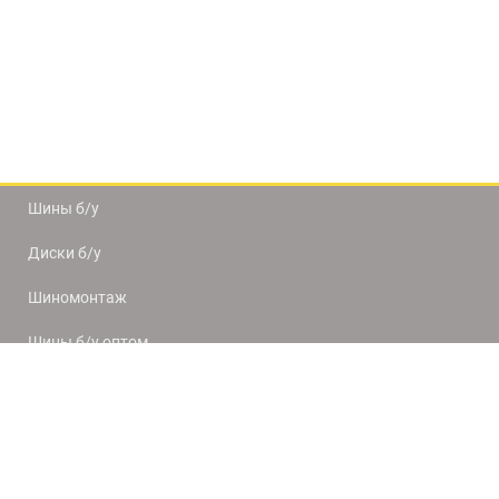
Шины б/у
Диски б/у
Шиномонтаж
Шины б/у оптом
Доставка и оплата
8(812) 320-66-50
9:00-20:00
ПН-ПТ