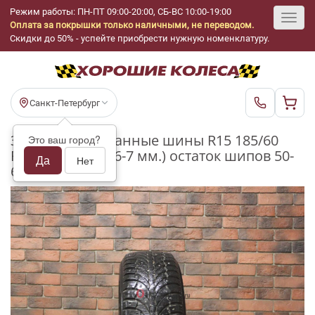
Режим работы: ПН-ПТ 09:00-20:00, СБ-ВС 10:00-19:00
Оплата за покрышки только наличными, не переводом.
Toggl
Скидки до 50% - успейте приобрести нужную номенклатуру.
navig
Санкт-Петербург
Зимние шипованные шины R15 185/60
Это ваш город?
Formula Ice бу (6-7 мм.) остаток шипов 50-
Да
Нет
69%