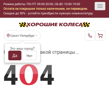
Режим работы: ПН-ПТ 09:00-20:00, СБ-ВС 10:00-19:00
Оплата за покрышки только наличными, не переводом.
Toggl
Скидки до 50% - успейте приобрести нужную номенклатуру.
navig
Санкт-Петербург
Это ваш город?
На складе нет такой страницы...
Да
Нет