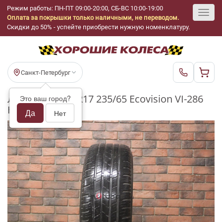
Режим работы: ПН-ПТ 09:00-20:00, СБ-ВС 10:00-19:00
Оплата за покрышки только наличными, не переводом.
Toggl
Скидки до 50% - успейте приобрести нужную номенклатуру.
navig
Санкт-Петербург
Летние шины R17 235/65 Ecovision VI-286
Это ваш город?
HT бу (3-4 мм.)
Да
Нет