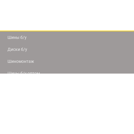
Шины б/у
Диски б/у
Шиномонтаж
Шины б/у оптом
Доставка и оплата
8(812) 320-66-50
9:00-20:00
ПН-ПТ
10:00-19:00
СБ-ВС