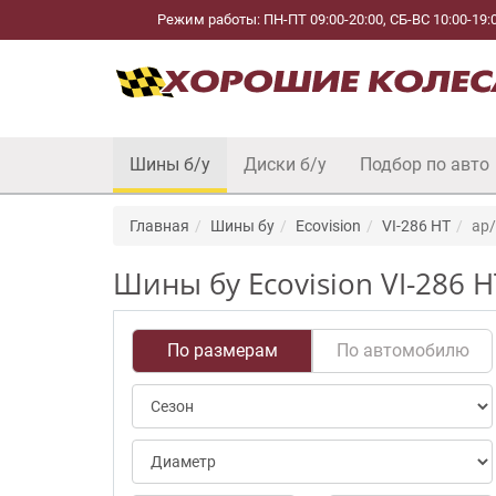
Режим работы: ПН-ПТ 09:00-20:00, СБ-ВС 10:00-19:
Шины б/у
Диски б/у
Подбор по авто
Главная
Шины бу
Ecovision
VI-286 HT
ap/
Шины бу Ecovision VI-286 
По размерам
По автомобилю