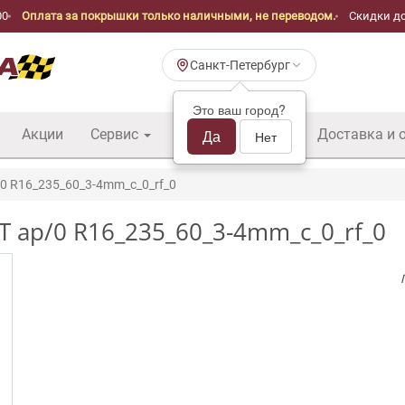
00
Оплата за покрышки только наличными, не переводом.
Скидки до
Санкт-Петербург
Это ваш город?
Акции
Сервис
Шины б/у оптом
Да
Доставка и 
Нет
0 R16_235_60_3-4mm_c_0_rf_0
HT ap/0 R16_235_60_3-4mm_c_0_rf_0