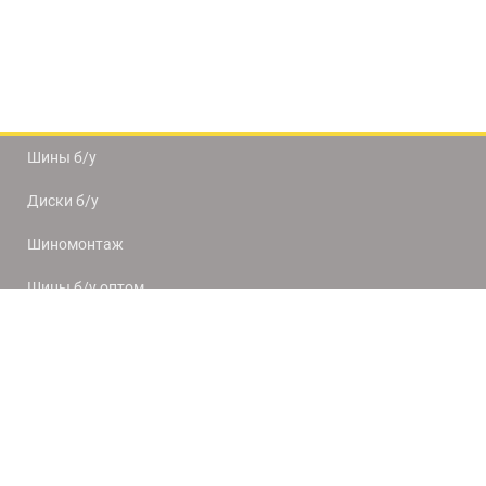
Шины б/у
Диски б/у
Шиномонтаж
Шины б/у оптом
Доставка и оплата
8(812) 320-66-50
9:00-20:00
ПН-ПТ
10:00-19:00
СБ-ВС