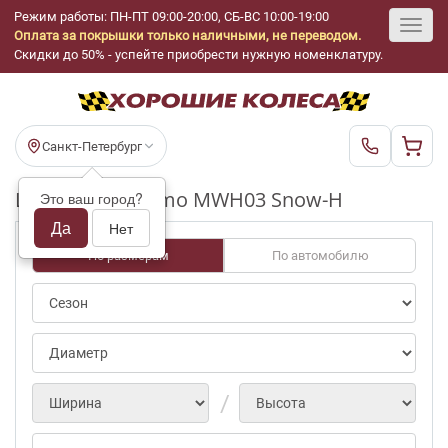
Режим работы: ПН-ПТ 09:00-20:00, СБ-ВС 10:00-19:00
Оплата за покрышки только наличными, не переводом.
Toggl
Скидки до 50% - успейте приобрести нужную номенклатуру.
navig
Санкт-Петербург
Шины бу Dynamo MWH03 Snow-H
Это ваш город?
Да
Нет
По размерам
По автомобилю