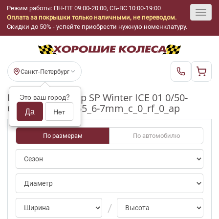
Режим работы: ПН-ПТ 09:00-20:00, СБ-ВС 10:00-19:00
Оплата за покрышки только наличными, не переводом.
Toggl
Скидки до 50% - успейте приобрести нужную номенклатуру.
navig
Санкт-Петербург
Шины бу Dunlop SP Winter ICE 01 0/50-
Это ваш город?
69pct R18_225_55_6-7mm_c_0_rf_0_ap
Да
Нет
По размерам
По автомобилю