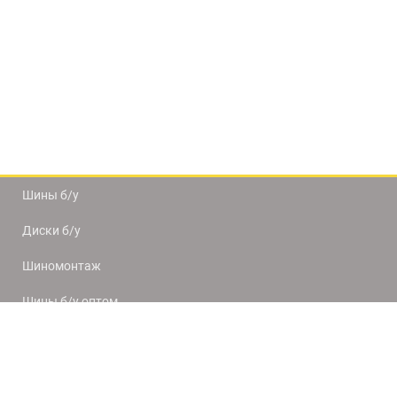
Шины б/у
Диски б/у
Шиномонтаж
Шины б/у оптом
Доставка и оплата
8(812) 320-66-50