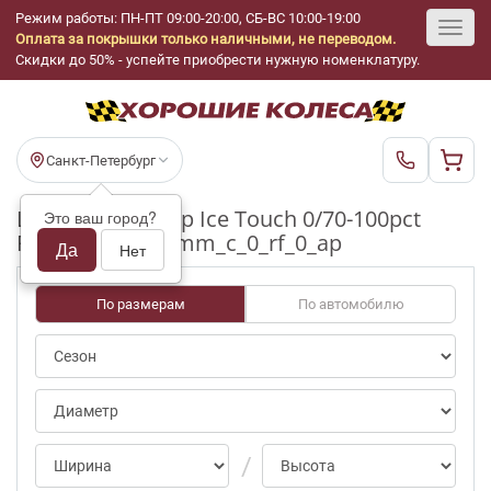
Режим работы: ПН-ПТ 09:00-20:00, СБ-ВС 10:00-19:00
Оплата за покрышки только наличными, не переводом.
Toggl
Скидки до 50% - успейте приобрести нужную номенклатуру.
navig
Санкт-Петербург
Шины бу Dunlop Ice Touch 0/70-100pct
Это ваш город?
R16_205_55_6-7mm_c_0_rf_0_ap
Да
Нет
По размерам
По автомобилю