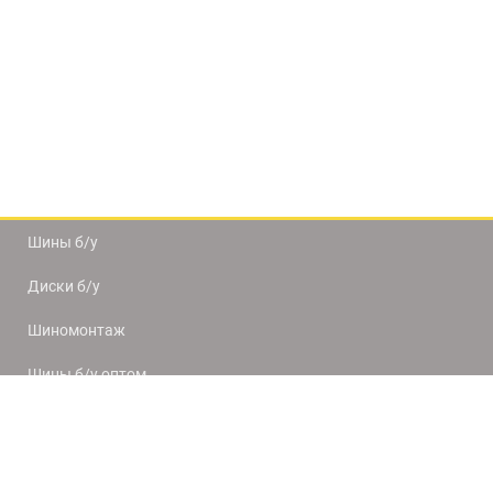
Шины б/у
Диски б/у
Шиномонтаж
Шины б/у оптом
Доставка и оплата
8(812) 320-66-50