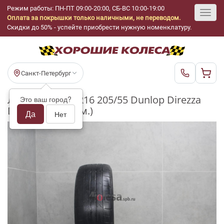
Режим работы: ПН-ПТ 09:00-20:00, СБ-ВС 10:00-19:00
Оплата за покрышки только наличными, не переводом.
Toggl
Скидки до 50% - успейте приобрести нужную номенклатуру.
navig
Санкт-Петербург
Летние шины R16 205/55 Dunlop Direzza
Это ваш город?
DZ102 бу (3-4 мм.)
Да
Нет