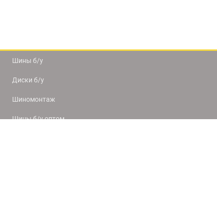
Шины б/у
Диски б/у
Шиномонтаж
Шины б/у оптом
Доставка и оплата
8(812) 320-66-50
9:00-20:00
ПН-ПТ
10:00-19:00
СБ-ВС