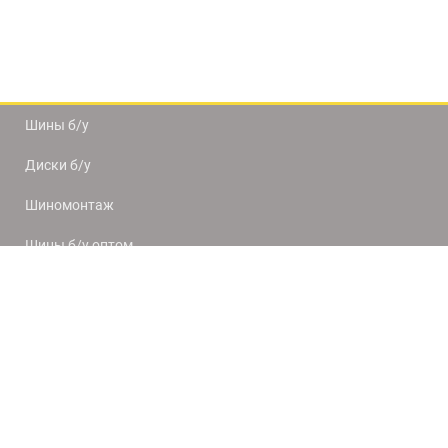
Шины б/у
Диски б/у
Шиномонтаж
Шины б/у оптом
Доставка и оплата
8(812) 320-66-50
9:00-20:00
ПН-ПТ
10:00-19:00
СБ-ВС