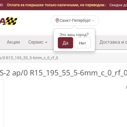
00
Оплата за покрышки только наличными, не переводом.
Скидки до
Санкт-Петербург
Это ваш город?
Акции
Сервис
Шины б/у оптом
Да
Доставка и 
Нет
p/0 R15_195_55_5-6mm_c_0_rf_0
S-2 ap/0 R15_195_55_5-6mm_c_0_rf_