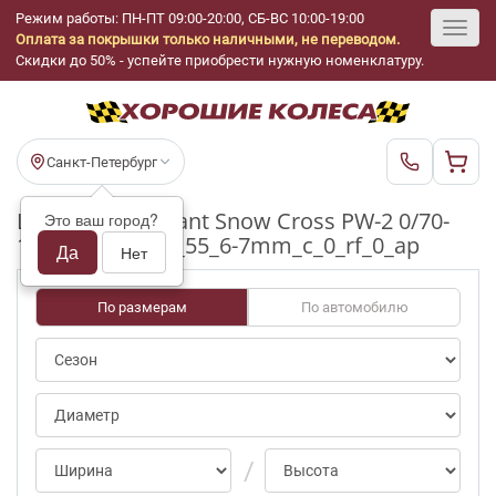
Режим работы: ПН-ПТ 09:00-20:00, СБ-ВС 10:00-19:00
Оплата за покрышки только наличными, не переводом.
Toggl
Скидки до 50% - успейте приобрести нужную номенклатуру.
navig
Санкт-Петербург
Шины бу Cordiant Snow Cross PW-2 0/70-
Это ваш город?
100pct R17_215_55_6-7mm_c_0_rf_0_ap
Да
Нет
По размерам
По автомобилю