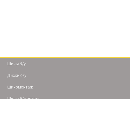
Шины б/у
Диски б/у
Шиномонтаж
Шины б/у оптом
Доставка и оплата
8(812) 320-66-50