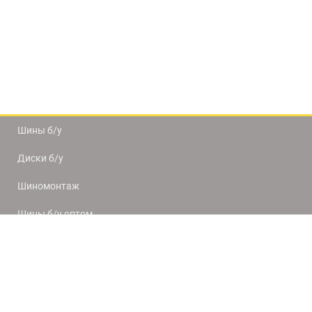
Шины б/у
Диски б/у
Шиномонтаж
Шины б/у оптом
Доставка и оплата
8(812) 320-66-50
9:00-20:00
ПН-ПТ