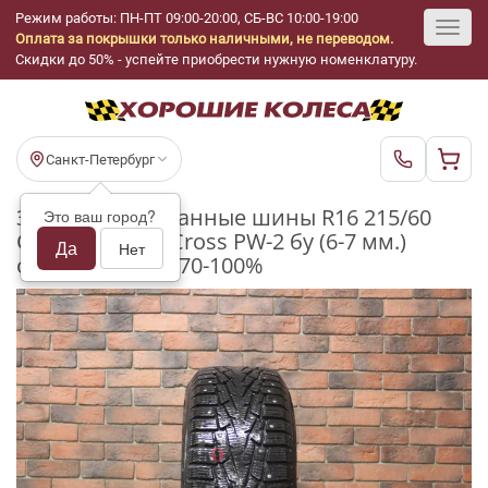
Режим работы: ПН-ПТ 09:00-20:00, СБ-ВС 10:00-19:00
Оплата за покрышки только наличными, не переводом.
Toggl
Скидки до 50% - успейте приобрести нужную номенклатуру.
navig
Санкт-Петербург
Зимние шипованные шины R16 215/60
Это ваш город?
Cordiant Snow Cross PW-2 бу (6-7 мм.)
Да
Нет
остаток шипов 70-100%