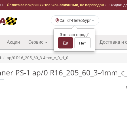
00
Оплата за покрышки только наличными, не переводом.
Скидки до
Санкт-Петербург
Это ваш город?
Акции
Сервис
Шины б/у оптом
Да
Доставка и 
Нет
1
ap/0 R16_205_60_3-4mm_c_0_rf_0
ner PS-1 ap/0 R16_205_60_3-4mm_c_