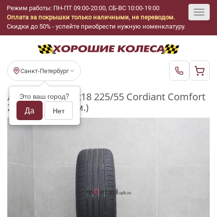
Режим работы: ПН-ПТ 09:00-20:00, СБ-ВС 10:00-19:00
Оплата за покрышки только наличными, не переводом.
Toggl
Скидки до 50% - успейте приобрести нужную номенклатуру.
navig
Санкт-Петербург
Летние шины R18 225/55 Cordiant Comfort
Это ваш город?
2 PS-6 бу (3-4 мм.)
Да
Нет