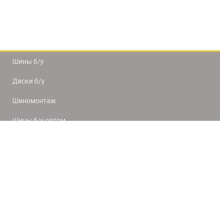
Шины б/у
Диски б/у
Шиномонтаж
Шины б/у оптом
Доставка и оплата
8(812) 320-66-50
9:00-20:00
ПН-ПТ
10:00-19:00
СБ-ВС