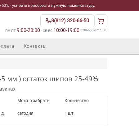
 50% - успейте приобрести нужную номенклатуру.
8(812) 320-66-50
9:00-20:00
10:00-19:00
·
3206650@mail.ru
ПН-ПТ
· СБ-ВС
оплата
Контакты
-5 мм.) остаток шипов 25-49%
азинах
Можно забрать
Количество
 д.
сегодня
1 шт.