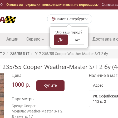
00
Оплата за покрышки только наличными, не переводом.
Скидки до
Санкт-Петербург
Это ваш город?
Акции
Сервис
Шины б/у оптом
Да
Доставка и 
Нет
T 2
235/55 R17
R17 235/55 Cooper Weather-Master S/T 2 бу
5/55 Cooper Weather-Master S/T 2 бу (4
Цена
Наличие в маг
1000
р.
Купить
Адрес
ул. Софийская
Параметры
112 к. 2
Бренд: Cooper
Модель: Weather-Master S/T 2
Диаметр: 17