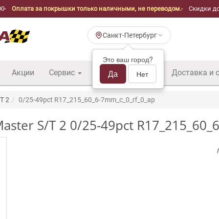
00
Оплата за покрышки только наличными, не переводом.
Скидки до
Санкт-Петербург
Это ваш город?
Акции
Сервис
Шины б/у оптом
Да
Доставка и 
Нет
T 2
0/25-49pct R17_215_60_6-7mm_c_0_rf_0_ap
ster S/T 2 0/25-49pct R17_215_60_