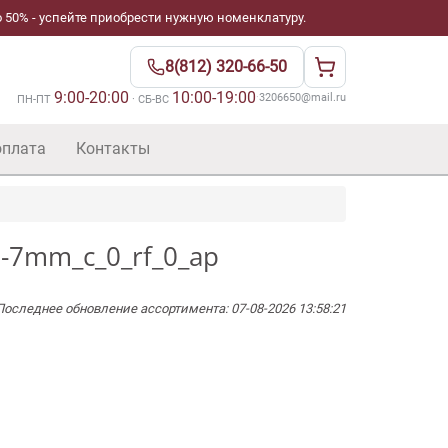
 50% - успейте приобрести нужную номенклатуру.
8(812) 320-66-50
9:00-20:00
10:00-19:00
·
3206650@mail.ru
ПН-ПТ
· СБ-ВС
оплата
Контакты
6-7mm_c_0_rf_0_ap
Последнее обновление ассортимента: 07-08-2026 13:58:21