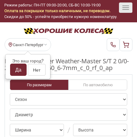
Режим работы: ПН-ПТ 09:00-20:00, СБ-ВС 10:00-19:00
Оплата за покрышки только наличными, не переводом.
Toggl
Скидки до 50% - успейте приобрести нужную номенклатуру.
navig
Санкт-Петербург
Шины бу Cooper Weather-Master S/T 2 0/0-
Это ваш город?
25pct R17_215_60_6-7mm_c_0_rf_0_ap
Да
Нет
По размерам
По автомобилю