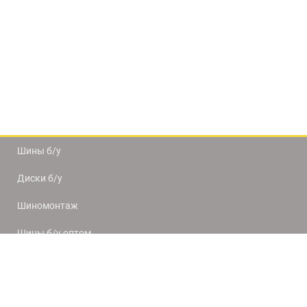
Шины б/у
Диски б/у
Шиномонтаж
Шины б/у оптом
Доставка и оплата
8(812) 320-66-50