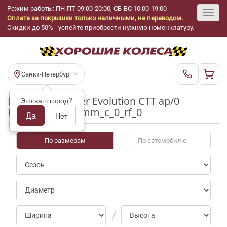
Режим работы: ПН-ПТ 09:00-20:00, СБ-ВС 10:00-19:00
Оплата за покрышки только наличными, не переводом.
Toggl
Скидки до 50% - успейте приобрести нужную номенклатуру.
navig
Санкт-Петербург
Шины бу Cooper Evolution CTT ap/0
Это ваш город?
R19_225_55_3-4mm_c_0_rf_0
Да
Нет
По размерам
По автомобилю