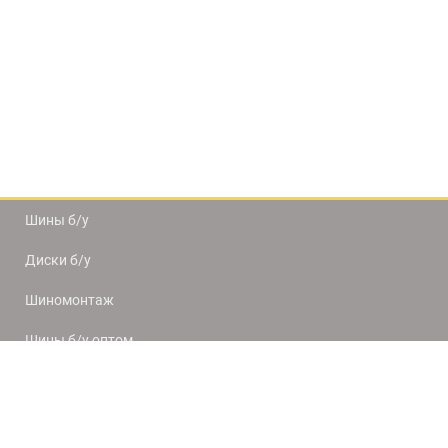
Шины б/у
Диски б/у
Шиномонтаж
Шины б/у оптом
Доставка и оплата
8(812) 320-66-50