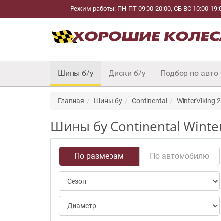
Режим работы: ПН-ПТ 09:00-20:00, СБ-ВС 10:00-19:
Шины б/у
Диски б/у
Подбор по авто
Главная
Шины бу
Continental
WinterViking 2
Шины бу Continental Winter
По размерам
По автомобилю