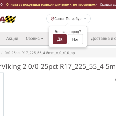
00
Оплата за покрышки только наличными, не переводом.
Скидки до
Санкт-Петербург
Это ваш город?
Акции
Сервис
Шины б/у оптом
Да
Доставка и 
Нет
0/0-25pct R17_225_55_4-5mm_c_0_rf_0_ap
Viking 2 0/0-25pct R17_225_55_4-5m