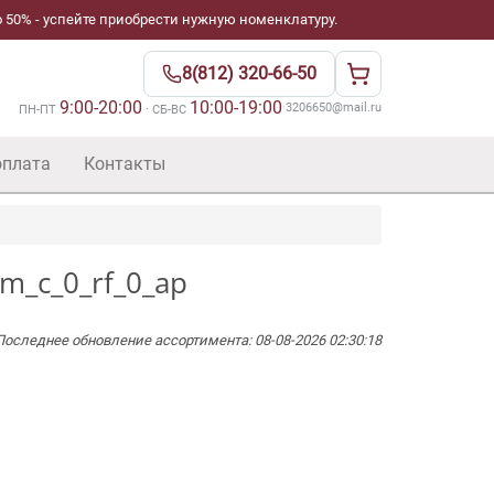
 50% - успейте приобрести нужную номенклатуру.
8(812) 320-66-50
9:00-20:00
10:00-19:00
·
3206650@mail.ru
ПН-ПТ
· СБ-ВС
оплата
Контакты
m_c_0_rf_0_ap
Последнее обновление ассортимента: 08-08-2026 02:30:18