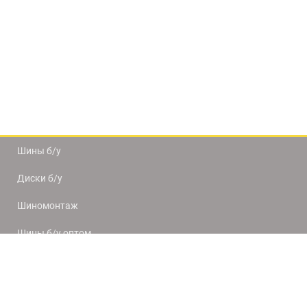
Шины б/у
Диски б/у
Шиномонтаж
Шины б/у оптом
Доставка и оплата
8(812) 320-66-50