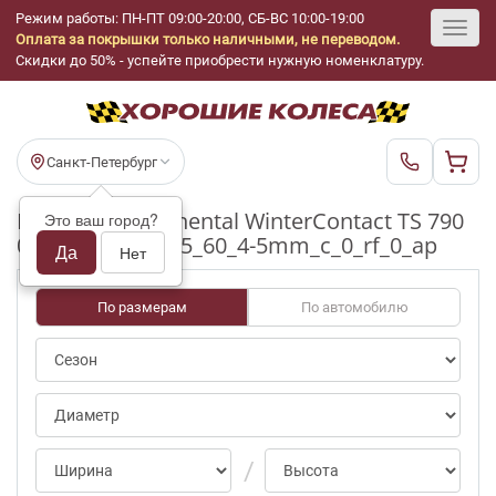
Режим работы: ПН-ПТ 09:00-20:00, СБ-ВС 10:00-19:00
Оплата за покрышки только наличными, не переводом.
Toggl
Скидки до 50% - успейте приобрести нужную номенклатуру.
navig
Санкт-Петербург
Шины бу Continental WinterContact TS 790
Это ваш город?
0/notpct R17_225_60_4-5mm_c_0_rf_0_ap
Да
Нет
По размерам
По автомобилю