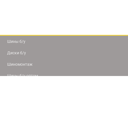
Шины б/у
Диски б/у
Шиномонтаж
Шины б/у оптом
Доставка и оплата
8(812) 320-66-50
9:00-20:00
ПН-ПТ
10:00-19:00
СБ-ВС