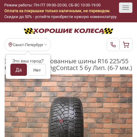
Режим работы: ПН-ПТ 09:00-20:00, СБ-ВС 10:00-19:00
Оплата за покрышки только наличными, не переводом.
Toggl
Скидки до 50% - успейте приобрести нужную номенклатуру.
navig
Санкт-Петербург
Зимние нешипованные шины R16 225/55
Это ваш город?
Continental VikingContact 5 бу Лип. (6-7 мм.)
Да
Нет