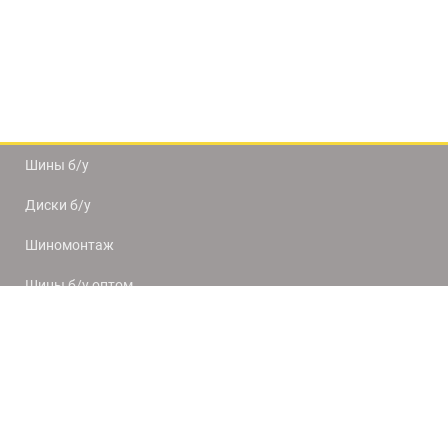
Шины б/у
Диски б/у
Шиномонтаж
Шины б/у оптом
Доставка и оплата
8(812) 320-66-50
9:00-20:00
ПН-ПТ
10:00-19:00