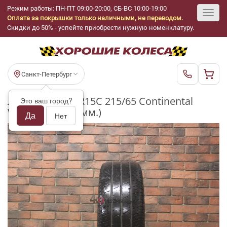
Режим работы: ПН-ПТ 09:00-20:00, СБ-ВС 10:00-19:00
Оплата за покрышки только наличными, не переводом.
Toggl
Скидки до 50% - успейте приобрести нужную номенклатуру.
navig
Санкт-Петербург
Летние шины R15C 215/65 Continental
Это ваш город?
Vanco 2 бу (5-6 мм.)
Да
Нет