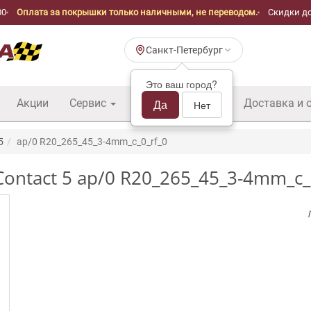
00
Оплата за покрышки только наличными, не переводом.
Скидки до
Санкт-Петербург
Это ваш город?
Акции
Сервис
Шины б/у оптом
Да
Доставка и 
Нет
5
ap/0 R20_265_45_3-4mm_c_0_rf_0
ontact 5 ap/0 R20_265_45_3-4mm_c_