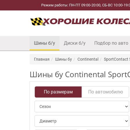
Режим работы: ПН-ПТ 09:00-20:00, СБ-ВС 10:00-19:
Шины б/у
Диски б/у
Подбор по авто
Главная
Шины бу
Continental
SportContact 
Шины бу Continental SportC
По размерам
По автомобилю