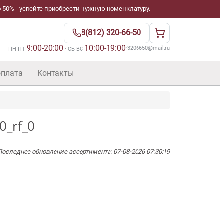
 50% - успейте приобрести нужную номенклатуру.
8(812) 320-66-50
9:00-20:00
10:00-19:00
·
3206650@mail.ru
ПН-ПТ
· СБ-ВС
оплата
Контакты
0_rf_0
Последнее обновление ассортимента: 07-08-2026 07:30:19