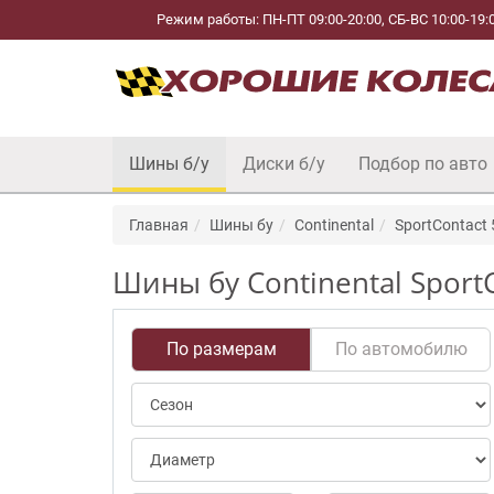
Режим работы: ПН-ПТ 09:00-20:00, СБ-ВС 10:00-19:
Шины б/у
Диски б/у
Подбор по авто
Главная
Шины бу
Continental
SportContact 
Шины бу Continental SportC
По размерам
По автомобилю