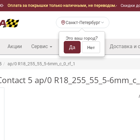
00
Оплата за покрышки только наличными, не переводом.
Скидки до
Санкт-Петербург
Это ваш город?
Акции
Сервис
Шины б/у оптом
Да
Доставка и 
Нет
5
ap/0 R18_255_55_5-6mm_c_0_rf_1
ontact 5 ap/0 R18_255_55_5-6mm_c_