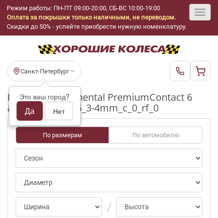
Режим работы: ПН-ПТ 09:00-20:00, СБ-ВС 10:00-19:00
Оплата за покрышки только наличными, не переводом.
Toggl
Скидки до 50% - успейте приобрести нужную номенклатуру.
navig
Санкт-Петербург
Шины бу Continental PremiumContact 6
Это ваш город?
ap/0 R20_255_45_3-4mm_c_0_rf_0
Да
Нет
По размерам
По автомобилю