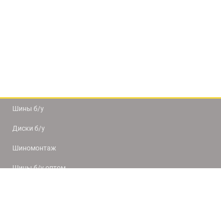
Шины б/у
Диски б/у
Шиномонтаж
Шины б/у оптом
Доставка и оплата
8(812) 320-66-50