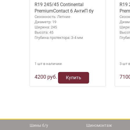
R19 245/45 Continental
R19 
PremiumContact 6 АнтиП бу
Prem
Сезонность: Летние
Сезон
Диаметр: 19
Диаме
Ширина: 245
Ширин
Высота: 45
Высот
Глубина протектора: 3-4 мм
Глуби
1 шт в наличии
3 шт 
4200 руб.
7100
Купить
Шины б/у
Шиномонтаж