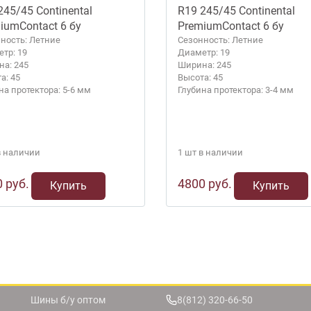
245/45 Continental
R19 245/45 Continental
iumContact 6 бу
PremiumContact 6 бу
ность: Летние
Сезонность: Летние
тр: 19
Диаметр: 19
а: 245
Ширина: 245
а: 45
Высота: 45
на протектора: 5-6 мм
Глубина протектора: 3-4 мм
в наличии
1 шт в наличии
 руб.
4800 руб.
Купить
Купить
Шины б/у оптом
8(812) 320-66-50