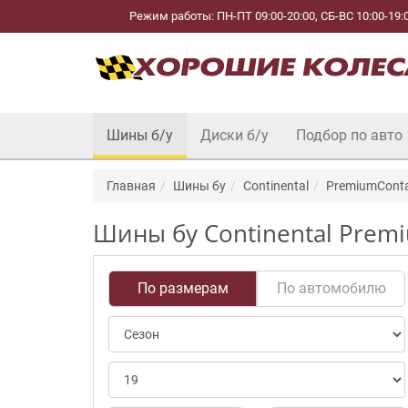
Режим работы: ПН-ПТ 09:00-20:00, СБ-ВС 10:00-19:
Шины б/у
Диски б/у
Подбор по авто
Главная
Шины бу
Continental
PremiumConta
Шины бу Continental Premi
По размерам
По автомобилю