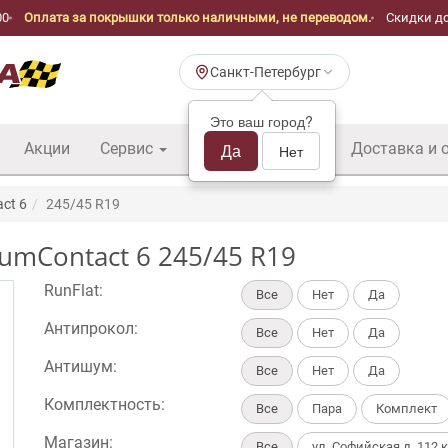
00
Оплата за покрышки только наличными, не переводом.
Скидки до
Санкт-Петербург
Это ваш город?
Акции
Сервис
Шины б/у оптом
Да
Доставка и 
Нет
ct 6
245/45 R19
umContact 6 245/45 R19
RunFlat:
Все
Нет
Да
Антипрокол:
Все
Нет
Да
Антишум:
Все
Нет
Да
Комплектность:
Все
Пара
Комплект
Магазин:
Все
ул. Софийская д. 112 к