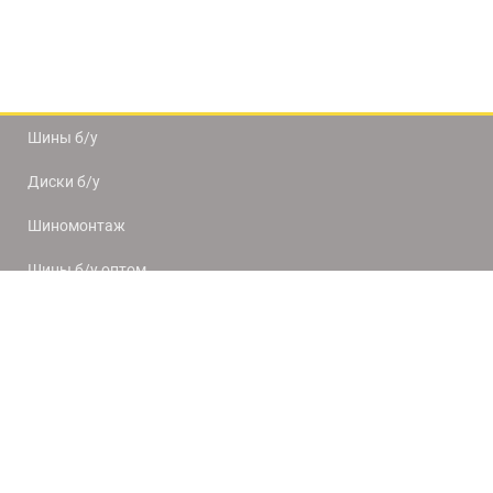
Шины б/у
Диски б/у
Шиномонтаж
Шины б/у оптом
Доставка и оплата
8(812) 320-66-50
9:00-20:00
ПН-ПТ
10:00-19:00
СБ-ВС