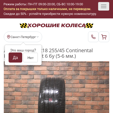
Режим работы: ПН-ПТ 09:00-20:00, СБ-ВС 10:00-19:00
Оплата за покрышки только наличными, не переводом.
Toggl
Скидки до 50% - успейте приобрести нужную номенклатуру.
navig
Санкт-Петербург
Летние шины R18 255/45 Continental
Это ваш город?
PremiumContact 6 бу (5-6 мм.)
Да
Нет