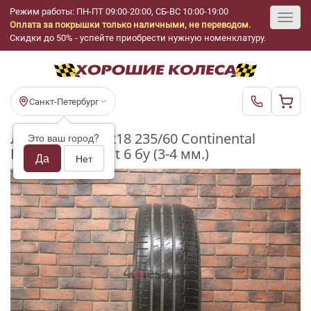
Режим работы: ПН-ПТ 09:00-20:00, СБ-ВС 10:00-19:00
Оплата за покрышки только наличными, не переводом.
Toggl
Скидки до 50% - успейте приобрести нужную номенклатуру.
navig
Санкт-Петербург
Летние шины R18 235/60 Continental
Это ваш город?
PremiumContact 6 бу (3-4 мм.)
Да
Нет