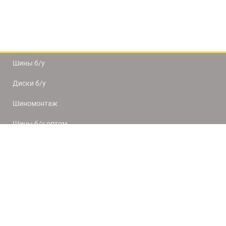
Шины б/у
Диски б/у
Шиномонтаж
Шины б/у оптом
Доставка и оплата
8(812) 320-66-50
9:00-20:00
ПН-ПТ
10:00-19:00
СБ-ВС