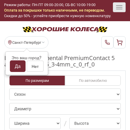
Режим работы: ПН-ПТ 09:00-20:00, СБ-ВС 10:00-19:00
Оплата за покрышки только наличными, не переводом.
Toggl
Скидки до 50% - успейте приобрести нужную номенклатуру.
navig
Санкт-Петербург
Шины бу Continental PremiumContact 5
Это ваш город?
ap/0 R17_235_65_3-4mm_c_0_rf_0
Да
Нет
По размерам
По автомобилю