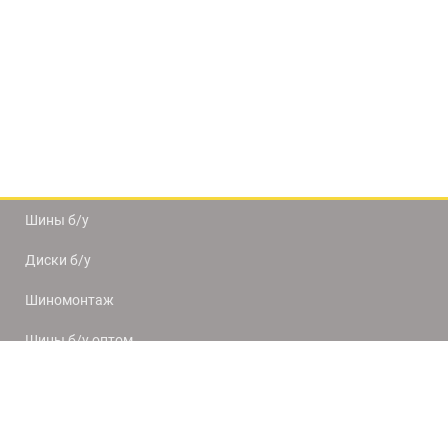
Шины б/у
Диски б/у
Шиномонтаж
Шины б/у оптом
Доставка и оплата
8(812) 320-66-50