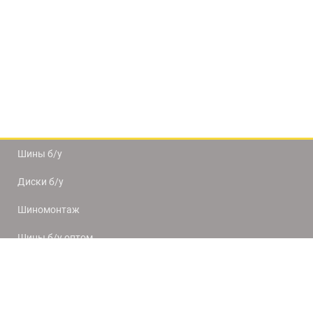
Шины б/у
Диски б/у
Шиномонтаж
Шины б/у оптом
Доставка и оплата
8(812) 320-66-50