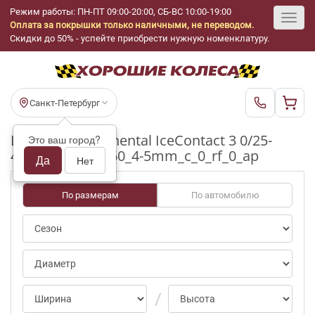
Режим работы: ПН-ПТ 09:00-20:00, СБ-ВС 10:00-19:00
Оплата за покрышки только наличными, не переводом.
Toggl
Скидки до 50% - успейте приобрести нужную номенклатуру.
navig
Санкт-Петербург
Шины бу Continental IceContact 3 0/25-
Это ваш город?
49pct R16_215_60_4-5mm_c_0_rf_0_ap
Да
Нет
По размерам
По автомобилю