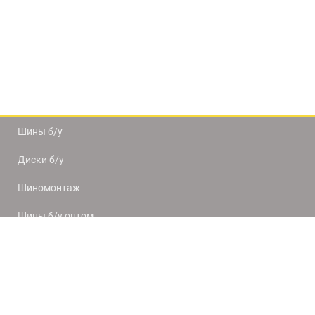
Шины б/у
Диски б/у
Шиномонтаж
Шины б/у оптом
Доставка и оплата
8(812) 320-66-50
9:00-20:00
ПН-ПТ