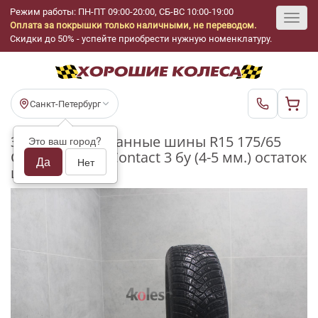
Режим работы: ПН-ПТ 09:00-20:00, СБ-ВС 10:00-19:00
Оплата за покрышки только наличными, не переводом.
Toggl
Скидки до 50% - успейте приобрести нужную номенклатуру.
navig
Санкт-Петербург
Зимние шипованные шины R15 175/65
Это ваш город?
Continental IceContact 3 бу (4-5 мм.) остаток
Да
Нет
шипов 70-100%