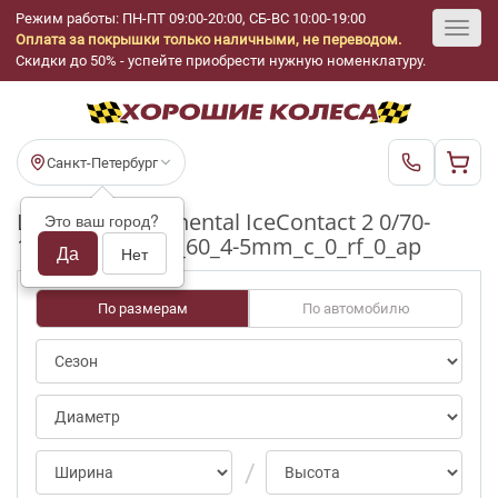
Режим работы: ПН-ПТ 09:00-20:00, СБ-ВС 10:00-19:00
Оплата за покрышки только наличными, не переводом.
Toggl
Скидки до 50% - успейте приобрести нужную номенклатуру.
navig
Санкт-Петербург
Шины бу Continental IceContact 2 0/70-
Это ваш город?
100pct R18_285_60_4-5mm_c_0_rf_0_ap
Да
Нет
По размерам
По автомобилю