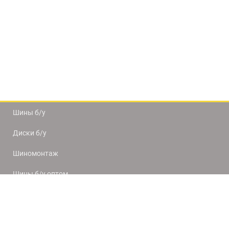
Шины б/у
Диски б/у
Шиномонтаж
Шины б/у оптом
Доставка и оплата
8(812) 320-66-50